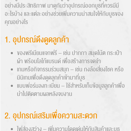
อย่างมีประสิทธิภาพ มาดูกันว่าอุปกรณ์ออกบูธที่ควรมีมี
อะไรบ้าง และแต่ละอย่างช่วยเพิ่มความน่าสนใจให้กับบูธของ
คุณอย่างไร
1. อุปกรณ์ดึงดูดลูกค้า
ของพรีเมียมแจกฟรี – เช่น ปากกา สมุดโน้ต กระเป๋า
ผ้า พร้อมโลโก้แบรนด์ เพื่อสร้างการจดจำ
เกมหรือกิจกรรมร่วมสนุก – เช่น กงล้อเสี่ยงโชค หรือ
Search
มินิเกมเพื่อดึงดูดลูกค้าเข้ามาที่บูธ
for:
แบบฟอร์มลงทะเบียน – ใช้สำหรับเก็บข้อมูลลูกค้าเพื่อ
นำไปติดตามผลหลังจบงาน
2. อุปกรณ์เสริมเพื่อความสะดวก
ไฟส่องสว่าง – เพิ่มความโดดเด่นให้กับสินค้าและบูธ